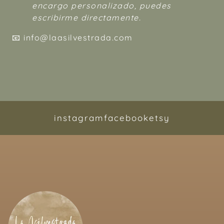
encargo personalizado, puedes
escribirme directamente.
📧
info@laasilvestrada.com
instagram
facebook
etsy