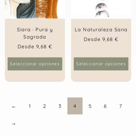
Siara · Pura y
La Naturaleza Sana
Sagrada
Desde
9,68
€
Desde
9,68
€
Seleccionar opciones
Seleccionar opciones
←
1
2
3
4
5
6
7
→