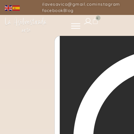
ilavesavico@gmail.com
instagram
facebook
Blog
0