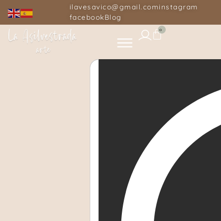
ilavesavico@gmail.com
instagram
facebook
Blog
0