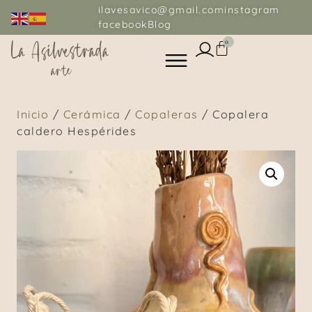
ilavesavico@gmail.com
instagram
facebook
Blog
0
Inicio
/
Cerámica
/
Copaleras
/ Copalera
caldero Hespérides