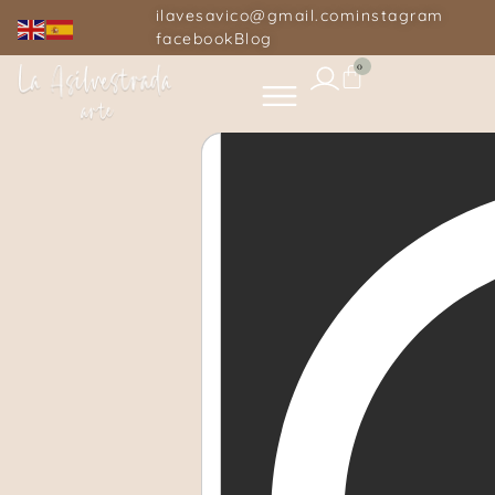
ilavesavico@gmail.com
instagram
facebook
Blog
0