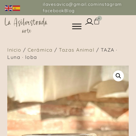
ilavesavico@gmail.com
instagram
facebook
Blog
0
Inicio
/
Cerámica
/
Tazas Animal
/ TAZA ·
Luna · loba