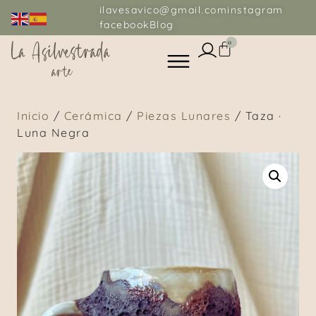
ilavesavico@gmail.com
instagram
facebook
Blog
0
Inicio
/
Cerámica
/
Piezas Lunares
/ Taza ·
Luna Negra