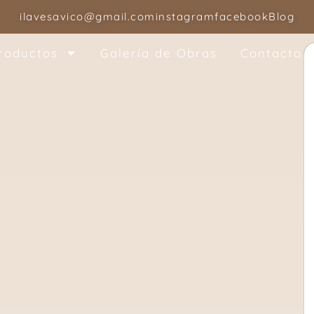
ilavesavico@gmail.com
instagram
facebook
Blog
roductos
Galería de Obras
Contacto