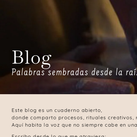
Blog
Palabras sembradas desde la raí
Este blog es un cuaderno abierto,
donde comparto procesos, rituales creativos, r
Aquí habita la voz que no siempre cabe en una 
Escribo desde lo que me atraviesa: