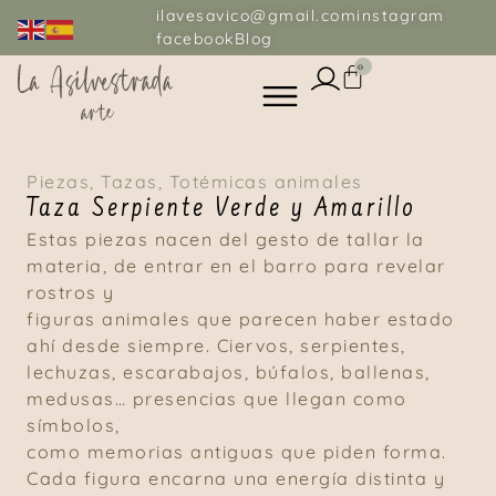
ilavesavico@gmail.com
instagram
facebook
Blog
0
Piezas
,
Tazas
,
Totémicas animales
Taza Serpiente Verde y Amarillo
Estas piezas nacen del gesto de tallar la
materia, de entrar en el barro para revelar
rostros y
figuras animales que parecen haber estado
ahí desde siempre. Ciervos, serpientes,
lechuzas, escarabajos, búfalos, ballenas,
medusas… presencias que llegan como
símbolos,
como memorias antiguas que piden forma.
Cada figura encarna una energía distinta y