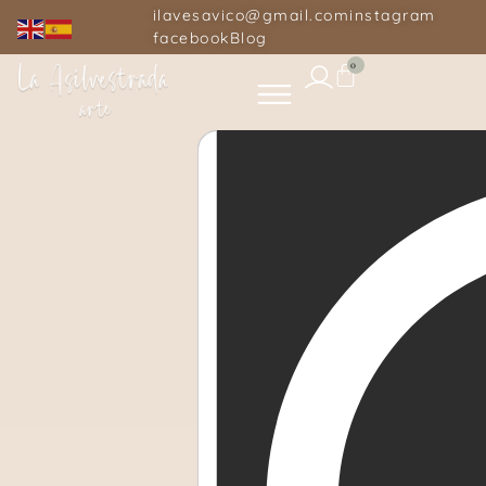
ilavesavico@gmail.com
instagram
facebook
Blog
0