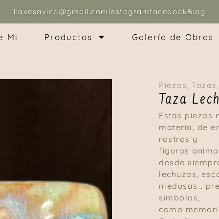
ilavesavico@gmail.com
instagram
facebook
Blog
e Mi
Productos
Galería de Obras
Piezas
,
Tazas
Taza Lec
Estas piezas 
materia, de e
rostros y
figuras anima
desde siempre
lechuzas, esc
medusas… pre
símbolos,
como memoria