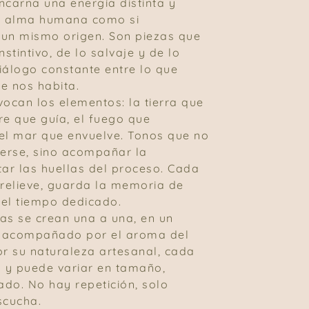
ncarna una energía distinta y
el alma humana como si
un mismo origen. Son piezas que
nstintivo, de lo salvaje y de lo
diálogo constante entre lo que
e nos habita.
vocan los elementos: la tierra que
ire que guía, el fuego que
el mar que envuelve. Tonos que no
erse, sino acompañar la
tar las huellas del proceso. Cada
 relieve, guarda la memoria de
el tiempo dedicado.
as se crean una a una, en un
al acompañado por el aroma del
or su naturaleza artesanal, cada
a y puede variar en tamaño,
do. No hay repetición, solo
scucha.