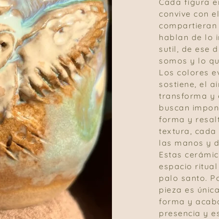
Cada figura e
convive con 
compartieran 
hablan de lo i
sutil, de ese 
somos y lo qu
Los colores e
sostiene, el a
transforma y 
buscan impon
forma y resal
textura, cada
las manos y d
Estas cerámic
espacio ritu
palo santo. P
pieza es únic
forma y acaba
presencia y e