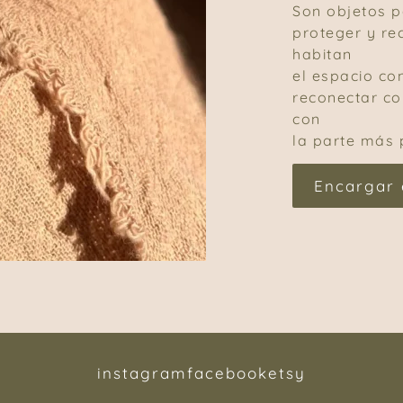
Son objetos 
proteger y re
habitan
el espacio co
reconectar con
con
la parte más 
Encargar 
instagram
facebook
etsy