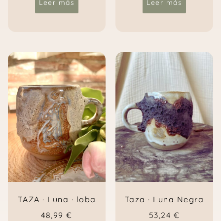
Leer más
Leer más
Taza · Luna Negra
TAZA · Luna · loba
53,24
€
48,99
€