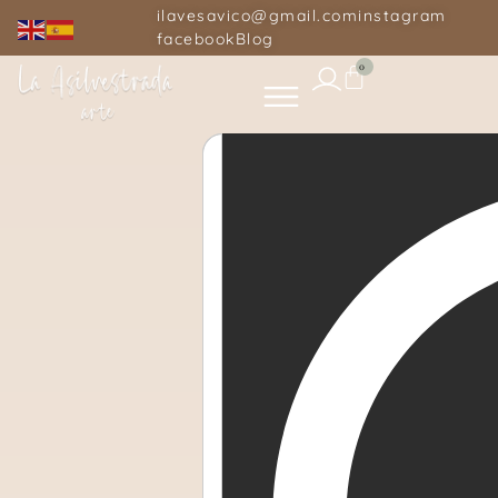
ilavesavico@gmail.com
instagram
facebook
Blog
0