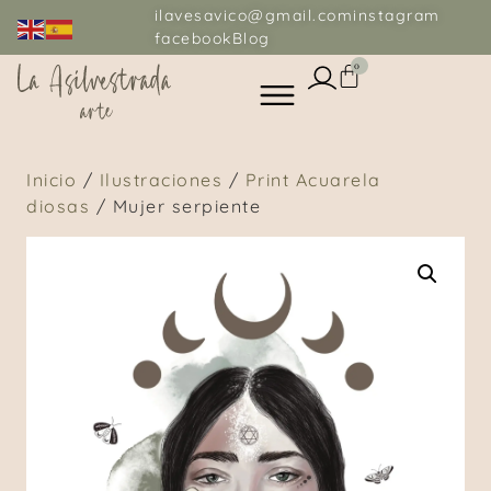
ilavesavico@gmail.com
instagram
facebook
Blog
0
Inicio
/
Ilustraciones
/
Print Acuarela
diosas
/ Mujer serpiente