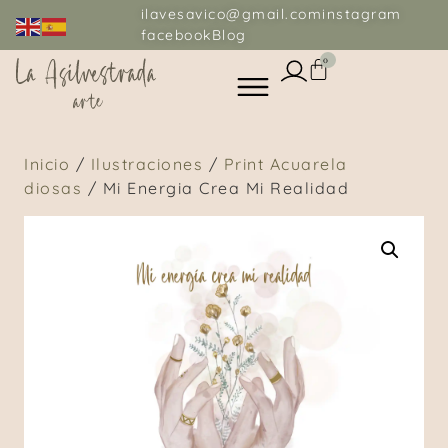
ilavesavico@gmail.com
instagram
facebook
Blog
0
Inicio
/
Ilustraciones
/
Print Acuarela
diosas
/ Mi Energia Crea Mi Realidad