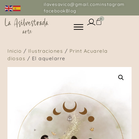
ilavesavico@gmail.com
instagram
facebook
Blog
0
Inicio
/
Ilustraciones
/
Print Acuarela
diosas
/ El aquelarre