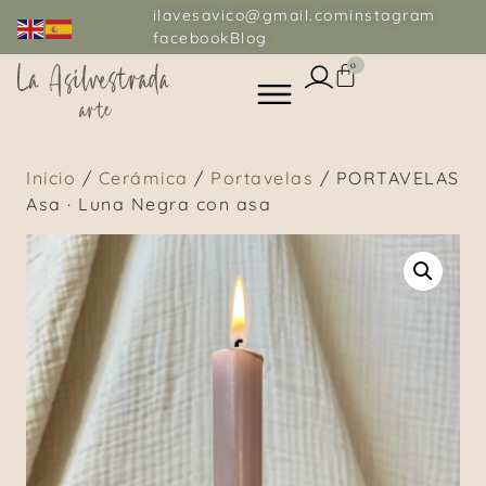
ilavesavico@gmail.com
instagram
facebook
Blog
0
Inicio
/
Cerámica
/
Portavelas
/ PORTAVELAS
Asa · Luna Negra con asa