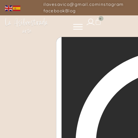
ilavesavico@gmail.com
instagram
facebook
Blog
0