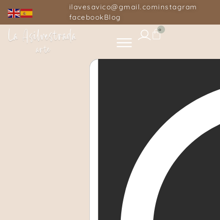
ilavesavico@gmail.com
instagram
facebook
Blog
0