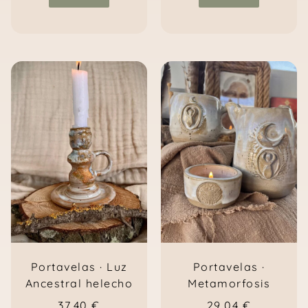
Portavelas · Luz
Portavelas ·
Ancestral helecho
Metamorfosis
37,40
€
29,04
€