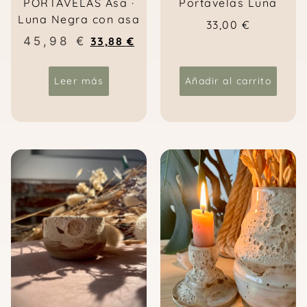
PORTAVELAS Asa ·
Portavelas Luna
Luna Negra con asa
33,00
€
45,98
€
33,88
€
Leer más
Añadir al carrito