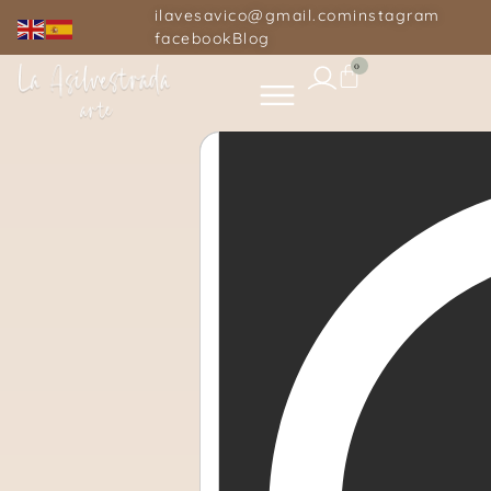
ilavesavico@gmail.com
instagram
facebook
Blog
0