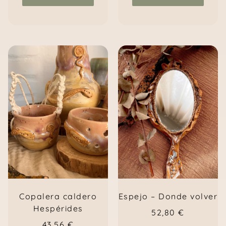
Copalera caldero
Espejo – Donde volver
Hespérides
52,80
€
43,56
€