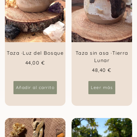
Taza ·Luz del Bosque
Taza sin asa ·Tierra
Lunar
44,00
€
48,40
€
Añadir al carrito
Leer más