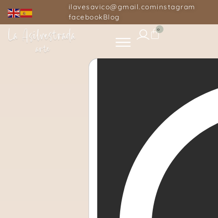
ilavesavico@gmail.com
instagram
facebook
Blog
0