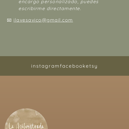
encargo personalizado, puedes
escribirme directamente.
📧
ilavesavico@gmail.com
instagram
facebook
etsy