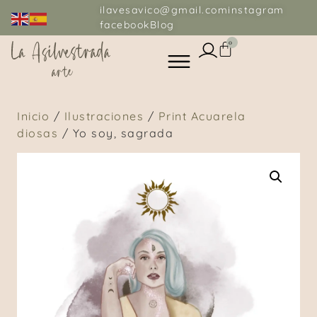
ilavesavico@gmail.com
instagram
facebook
Blog
0
Inicio
/
Ilustraciones
/
Print Acuarela
diosas
/ Yo soy, sagrada