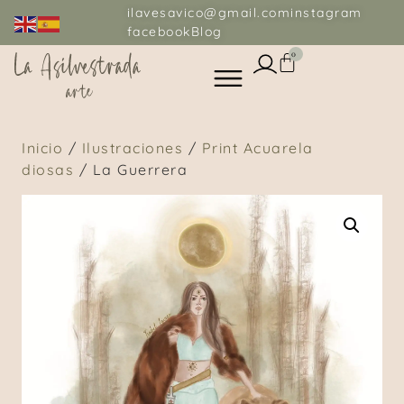
ilavesavico@gmail.com
instagram
facebook
Blog
0
Inicio
/
Ilustraciones
/
Print Acuarela
diosas
/ La Guerrera