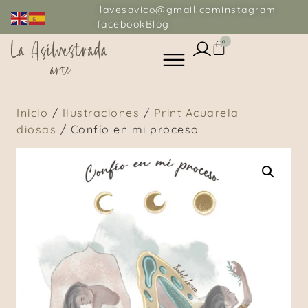
ilavesavico@gmail.com
instagram
facebook
Blog
0
Inicio
/
Ilustraciones
/
Print Acuarela
diosas
/ Confío en mi proceso