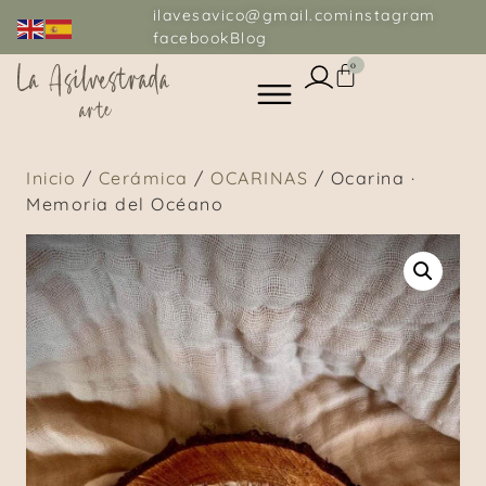
ilavesavico@gmail.com
instagram
facebook
Blog
0
Inicio
/
Cerámica
/
OCARINAS
/ Ocarina ·
Memoria del Océano