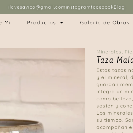
ilavesavico@gmail.com
instagram
facebook
Blog
e Mi
Productos
Galería de Obras
Minerales
,
Pi
Taza Mal
Estas tazas n
y el mineral,
guardan memor
integra un mi
como belleza,
sostén y cone
Los minerales 
su tiempo. So
acompañan el 