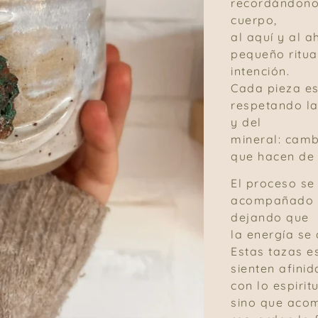
recordándonos
cuerpo,
al aquí y al a
pequeño ritua
intención.
Cada pieza es
respetando la
y del
mineral: camb
que hacen de 
El proceso se
acompañado p
dejando que
la energía se 
Estas tazas e
sienten afinid
con lo espirit
sino que aco