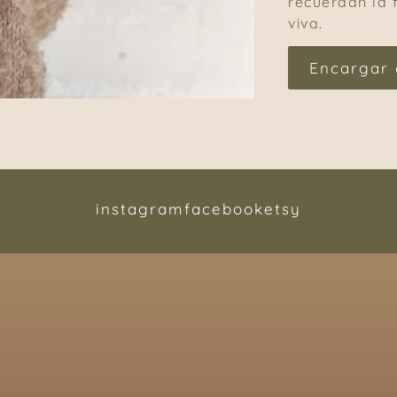
recuerdan la 
viva.
Encargar 
instagram
facebook
etsy