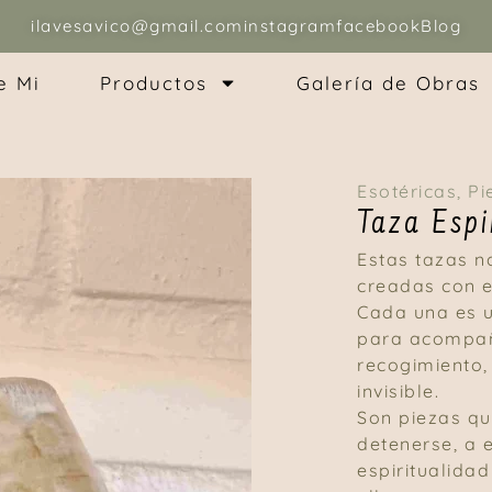
ilavesavico@gmail.com
instagram
facebook
Blog
e Mi
Productos
Galería de Obras
Esotéricas
,
Pi
Taza Espi
Estas tazas n
creadas con e
Cada una es u
para acompa
recogimiento, 
invisible.
Son piezas que
detenerse, a 
espiritualida