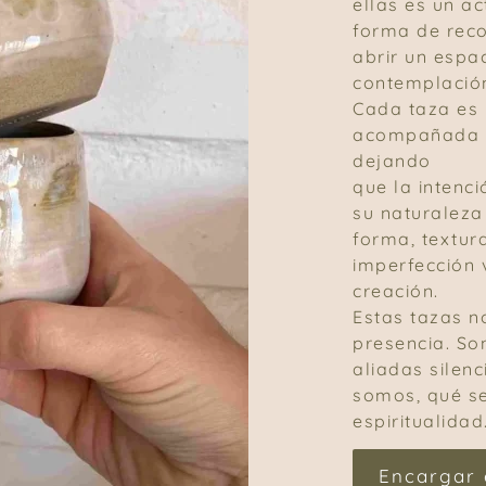
ellas es un ac
forma de reco
abrir un espa
contemplació
Cada taza es 
acompañada p
dejando
que la intenc
su naturaleza
forma, textur
imperfección 
creación.
Estas tazas n
presencia. So
aliadas silen
somos, qué s
espiritualidad
Encargar 