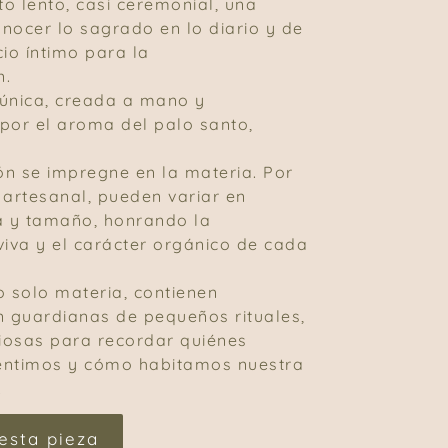
to lento, casi ceremonial, una
nocer lo sagrado en lo diario y de
cio íntimo para la
n.
única, creada a mano y
or el aroma del palo santo,
ión se impregne en la materia. Por
 artesanal, pueden variar en
a y tamaño, honrando la
viva y el carácter orgánico de cada
o solo materia, contienen
n guardianas de pequeños rituales,
ciosas para recordar quiénes
entimos y cómo habitamos nuestra
.
esta pieza