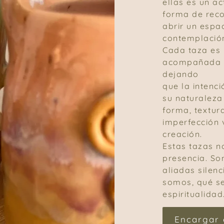
ellas es un ac
forma de reco
abrir un espa
contemplació
Cada taza es 
acompañada p
dejando
que la intenc
su naturaleza
forma, textur
imperfección 
creación.
Estas tazas n
presencia. So
aliadas silen
somos, qué s
espiritualidad
Encargar 