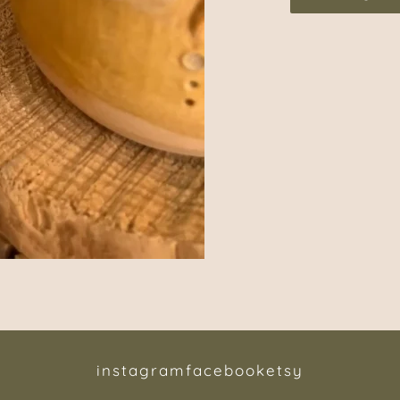
instagram
facebook
etsy