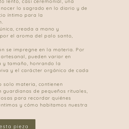
to lento, casi ceremonial, una
nocer lo sagrado en lo diario y de
cio íntimo para la
n.
única, creada a mano y
or el aroma del palo santo,
ión se impregne en la materia. Por
 artesanal, pueden variar en
a y tamaño, honrando la
viva y el carácter orgánico de cada
o solo materia, contienen
n guardianas de pequeños rituales,
ciosas para recordar quiénes
entimos y cómo habitamos nuestra
.
esta pieza