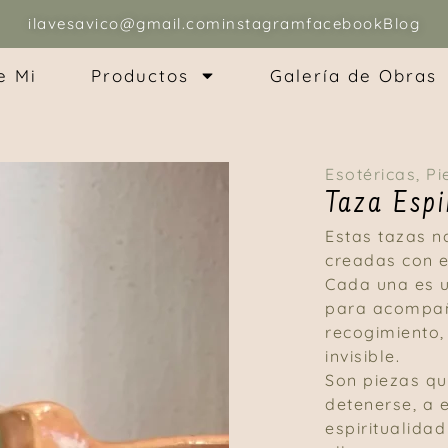
ilavesavico@gmail.com
instagram
facebook
Blog
e Mi
Productos
Galería de Obras
Esotéricas
,
Pi
Taza Espi
Estas tazas n
creadas con e
Cada una es u
para acompa
recogimiento, 
invisible.
Son piezas que
detenerse, a 
espiritualida