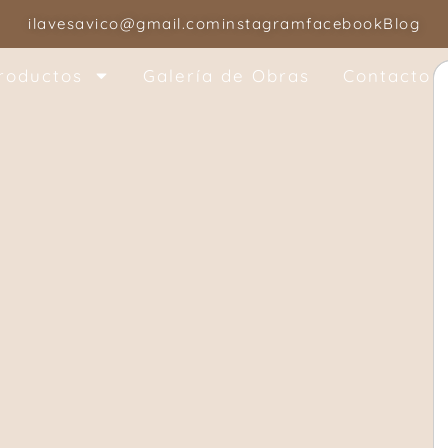
ilavesavico@gmail.com
instagram
facebook
Blog
roductos
Galería de Obras
Contacto