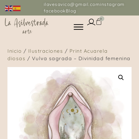
ilavesavico@gmail.com
instagram
facebook
Blog
0
Inicio
/
Ilustraciones
/
Print Acuarela
diosas
/ Vulva sagrada – Divinidad femenina