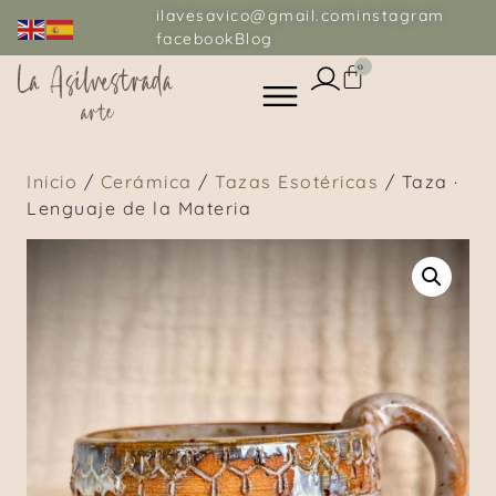
ilavesavico@gmail.com
instagram
facebook
Blog
0
Inicio
/
Cerámica
/
Tazas Esotéricas
/ Taza ·
Lenguaje de la Materia