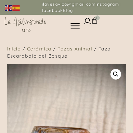
ilavesavico@gmail.com
instagram
facebook
Blog
0
Inicio
/
Cerámica
/
Tazas Animal
/ Taza ·
Escarabajo del Bosque