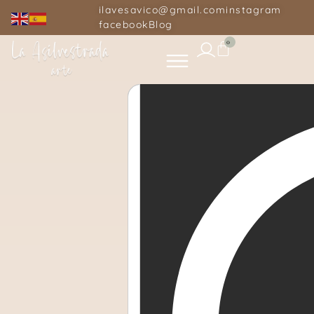
ilavesavico@gmail.com
instagram
facebook
Blog
0