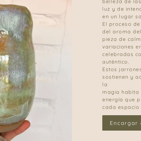
belleza de las
luz y de inte
en un lugar s
El proceso d
del aroma del
pieza de calm
variaciones e
celebradas co
auténtico.
Estos jarrone
sostienen y a
la
magia habita e
energía que 
cada espacio
Encargar 