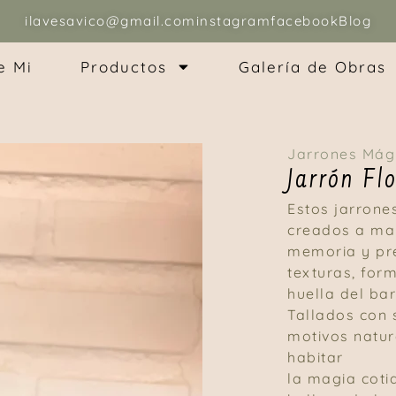
ilavesavico@gmail.com
instagram
facebook
Blog
e Mi
Productos
Galería de Obras
Jarrones Mág
Jarrón Fl
Estos jarrone
creados a ma
memoria y pre
texturas, for
huella del bar
Tallados con 
motivos natura
habitar
la magia coti