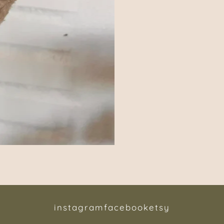
instagram
facebook
etsy