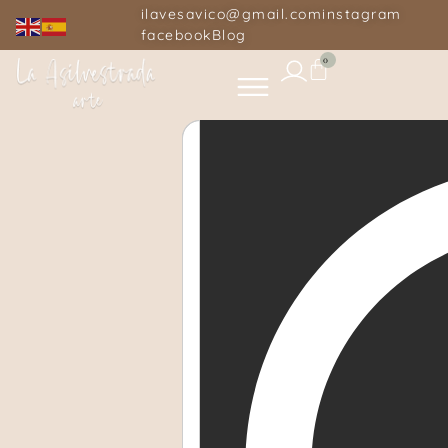
ilavesavico@gmail.com
instagram
facebook
Blog
0