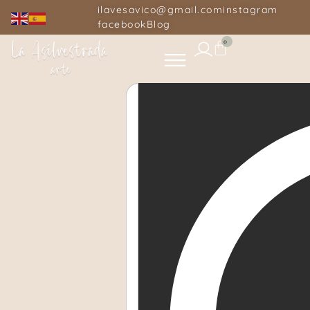
ilavesavico@gmail.com
instagram
facebook
Blog
0