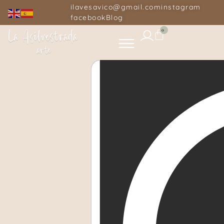
ilavesavico@gmail.com
instagram
facebook
Blog
0