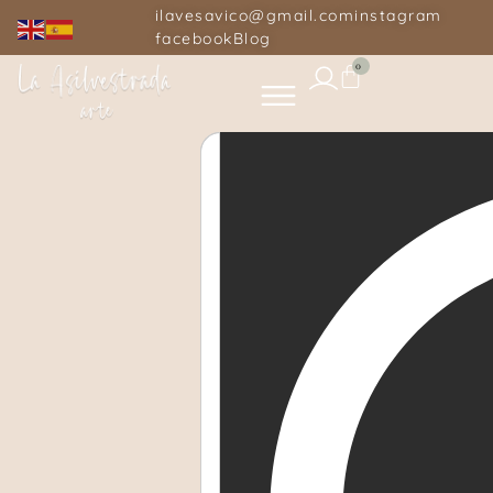
ilavesavico@gmail.com
instagram
facebook
Blog
0