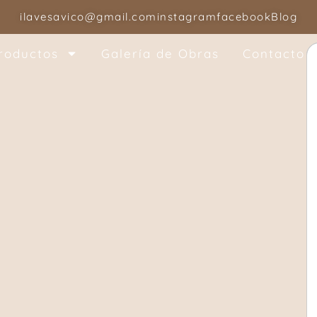
ilavesavico@gmail.com
instagram
facebook
Blog
roductos
Galería de Obras
Contacto