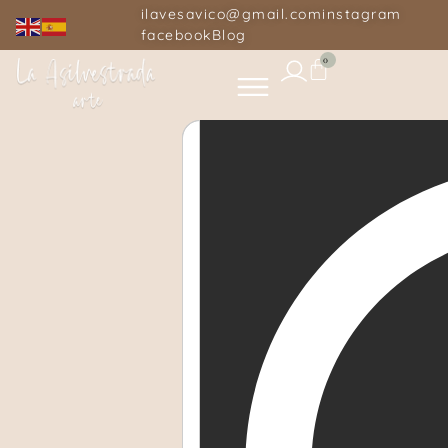
ilavesavico@gmail.com
instagram
facebook
Blog
0