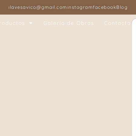
ilavesavico@gmail.com
instagram
facebook
Blog
roductos
Galería de Obras
Contacto