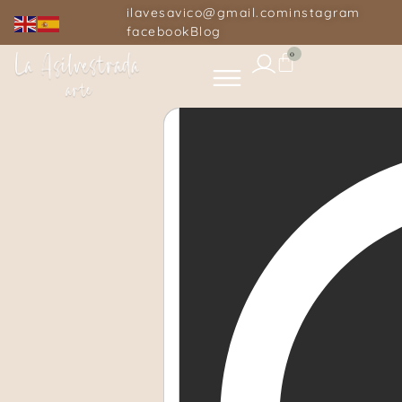
ilavesavico@gmail.com
instagram
facebook
Blog
0