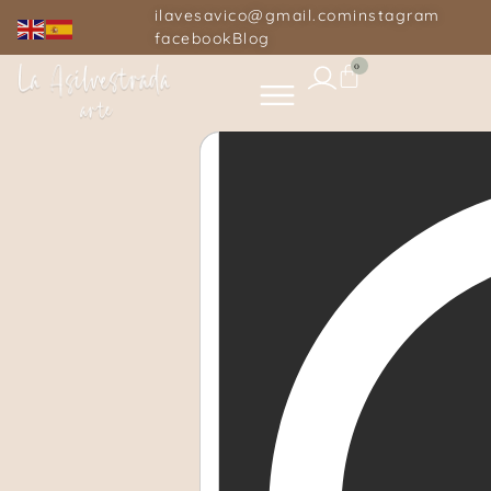
ilavesavico@gmail.com
instagram
facebook
Blog
0