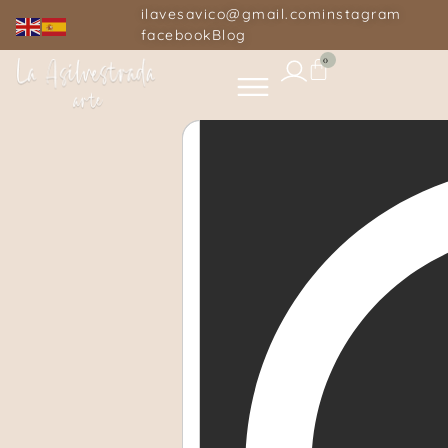
ilavesavico@gmail.com
instagram
facebook
Blog
0