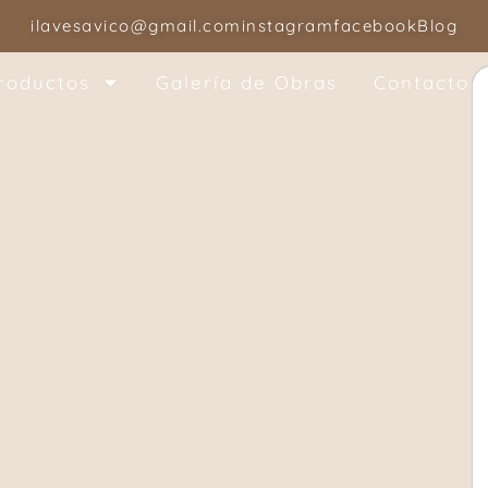
ilavesavico@gmail.com
instagram
facebook
Blog
roductos
Galería de Obras
Contacto