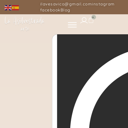
ilavesavico@gmail.com
instagram
facebook
Blog
0