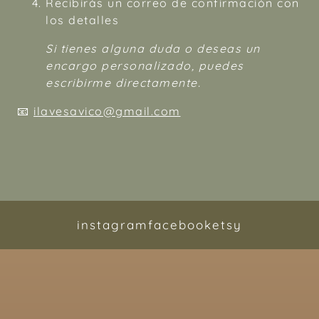
Recibirás un correo de confirmación con
los detalles
Si tienes alguna duda o deseas un
encargo personalizado, puedes
escribirme directamente.
📧
ilavesavico@gmail.com
instagram
facebook
etsy