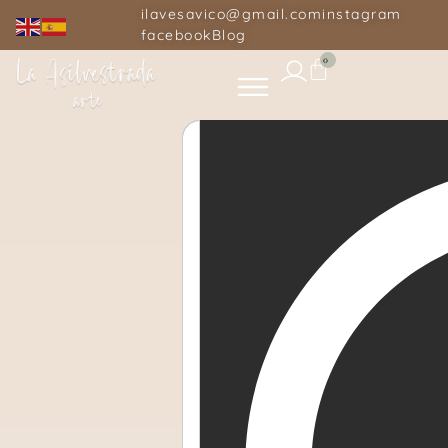
ilavesavico@gmail.com
instagram
facebook
Blog
0